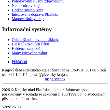
Pohotovostní služby zdravotnictví
Nemocnice v kraji
Údržba silnic v kraji
Integrovaná doprava Plzeňska
Mapové služby kraje
Informační systémy
Odhad škod a prvotní náklady
Hlášení krizových štábů
Evidence subjektů
Mapy krizového plánu
Přihlášení
Krajský úřad Plzeňského kraje | Škroupova 1760/18 | 301 00 Plzeň |
tel.: 377 195 111 | posta@plzensky-kraj.cz
mapa stránek
2026 © Krajský úřad Plzeňského kraje • Informace jsou
poskytovány v souladu se zákonem č. 106/1999 Sb., o svobodném
přístupu k informacím.
Verze 26.3.1