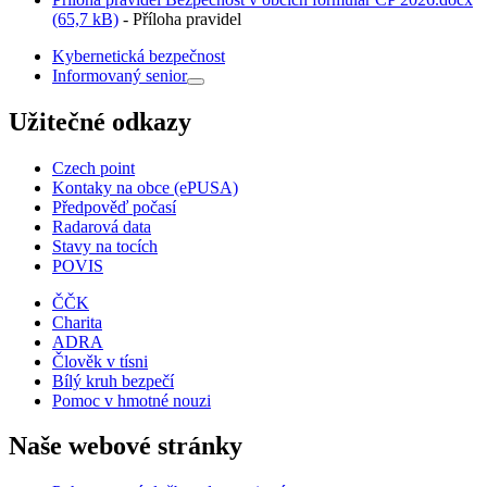
(65,7 kB)
- Příloha pravidel
Kybernetická bezpečnost
Informovaný senior
Užitečné odkazy
Czech point
Kontaky na obce (ePUSA)
Předpověď počasí
Radarová data
Stavy na tocích
POVIS
ČČK
Charita
ADRA
Člověk v tísni
Bílý kruh bezpečí
Pomoc v hmotné nouzi
Naše webové stránky