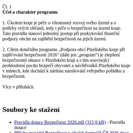
Čl. 1
Účel a charakter programu
1. Úkolem kraje je péče o všestranný rozvoj svého území a o
potřeby svých občanů, tedy i péče o bezpečnost na území kraje.
Tato pravidla stanoví jednotný postup při poskytování finanční
podpory obcím na zajištění bezpečnosti na jejich území.
2. Cílem dotačního programu „Podpora obcí Plzeňského kraje při
zajišťování bezpečnosti 2026“ (dále jen „program“) je zlepšení
bezpečnostní situace v Plzeňském kraji a s tím související
prohloubení pocitu bezpečí obyvatel a návštěvníků Plzeňského kraje
v místech, kde dochází k nárůstu narušování veřejného pořádku a
bezpečnosti.
Více v přílohách
Soubory ke stažení
Pravidla dotace Bezpečnost 2026.pdf (315,9 kB)
- Pravidla
dotace
Příloha pravidel Bezpečnost v obcích formulář ČP 2026.docx